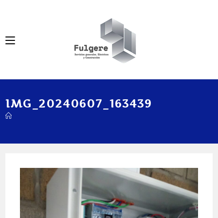
IMG_20240607_163439