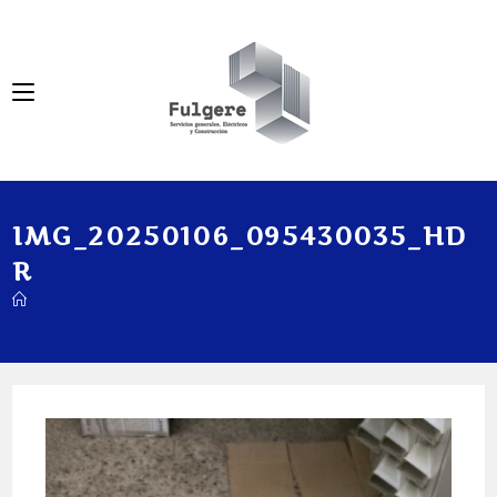
IMG_20250106_095430035_HD
R