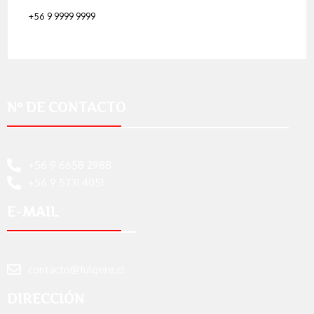
+56 9 9999 9999
N° DE CONTACTO
+56 9 6658 2988
+56 9 5731 4051
E-MAIL
contacto@fulgere.cl
DIRECCIÓN