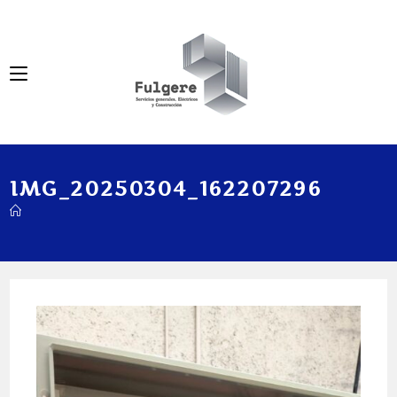
IMG_20250304_162207296