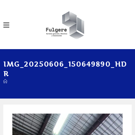
IMG_20250606_150649890_HD
R